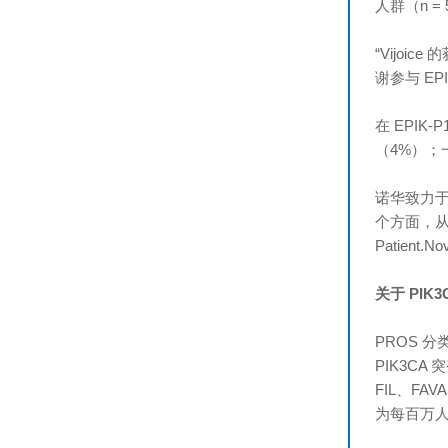
人群（n 
“Vijoi
谢参与 EP
在 EPIK
（4%）；
诺华致力
个方面，从
Patient.
关于 PIK
PROS 
PIK3CA
FIL、F
为每百万人 