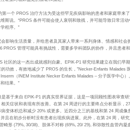
的第一个 PROS 治疗方法为受这些罕见疾病影响的患者和家庭带来了
维斯说。“PROS 条件可能会使人衰弱和致残，并可能导致日常活
学程序。”
状况会影响生活质量，并给患者及其家人带来一系列身体、情感和社
-6 PROS 管理可能具有挑战性，需要多学科团队的协作，并且患
ROS 社区的这一杰出成就感到自豪。EPIK-P1 研究结果建立在我们早期
的功效，有效地减少了 PROS 的生长，”Necker-Enfants Malades 医院
serm（INEM Institute Necker Enfants Malades –
和结果。”
批准是基于来自 EPIK-P1 的真实世界证据，这是一项回顾性图表审查研究
S 相关症状和表现有所改善。在第 24 周进行的主要终点分析显示，27%
目标病变体积总和减少 20% 或更多。近四分之三的基线和第 24 周成
%，并且在初步分析时没有患者出现疾病进展。此外，在第 24 周，研究人员观察
血管畸形 (79%, 30/38)、肢体不对称 (69%, 20/ 29), 和弥散性