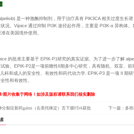
e
 ®​​ (alpelisib) 是一种激酶抑制剂，用于治疗具有 PIK3CA 相关过
况。Vijoice 通过抑制 PI3K 途径起作用，主要是 PI3K-α 异构体。1
e 未获准在美国境外使用。
Vijoice 的批准主要基于 EPIK-P1研究的真实证据。为了进一步了解 al
试验。EPIK-P2是一项前瞻性II期多中心研究，具有随机、双盲、前期1
儿科和成人的安全性、有效性和药代动力学. EPIK-P3 是一项 II 期研究，旨在
安全性和有效性。
章/图片收集于网络！如涉及版权请联系我们核实删除
神分裂症新药galmi（右美托咪定）舌下膜FDA获批
下一篇：
多癌
读