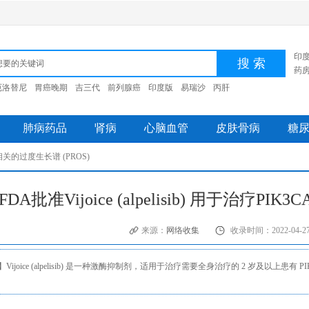
印
药
厄洛替尼
胃癌晚期
吉三代
前列腺癌
印度版
易瑞沙
丙肝
肺病药品
肾病
心脑血管
皮肤骨病
糖
3CA相关的过度生长谱 (PROS)
FDA批准Vijoice (alpelisib) 用于治疗P
来源：
网络收集
收录时间：2022-04-2
ijoice (alpelisib) 是一种激酶抑制剂，适用于治疗需要全身治疗的 2 岁及以上患有