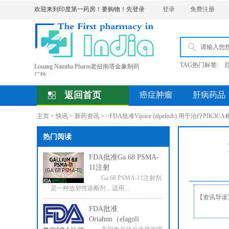
欢迎来到印度第一药房！要购物！先登录
登录
免费注册
TAG热门标签
:
Louang Namtha Pharm老挝南塔金象制药
厂防
孟加拉BEACON碧康制药公司产品价格
上
返回首页
癌症肿瘤
肝病药品
老挝东盟制药Ventok威托克Venetoclax维
奈
主页
>
快讯
>
新药资讯
> >
FDA批准Vijoice (alpelisib) 用于治疗PIK
SORAFENAT印度索拉非尼Sorafenib（多
吉美
受全球COVID 19影响印度直邮时效将超
热门阅读
FDA批准Ga 68 PSMA-
11注射
Ga 68 PSMA-11注射剂
是一种放射性诊断剂，适用...
【资讯导读】V
FDA批准
Oriahnn（elagoli