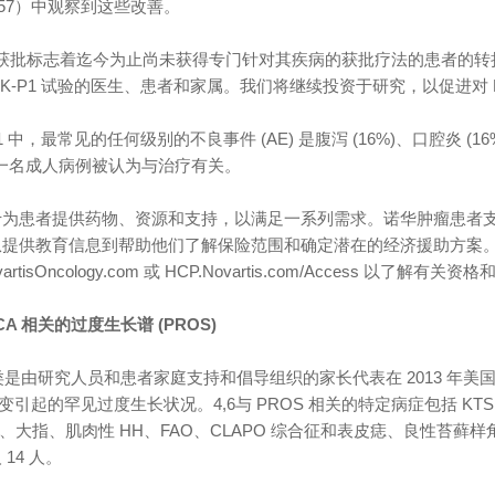
= 57）中观察到这些改善。
ce 的获批标志着迄今为止尚未获得专门针对其疾病的获批疗法的患者的转折点，
IK-P1 试验的医生、患者和家属。我们将继续投资于研究，以促进对 PR
-P1 中，最常见的任何级别的不良事件 (AE) 是腹泻 (16%)、口腔炎 (16
一名成人病例被认为与治疗有关。
于为患者提供药物、资源和支持，以满足一系列需求。诺华
肿瘤
患者
提供教育信息到帮助他们了解保险范围和确定潜在的经济援助方案。患者或提
NovartisOncology.com 或 HCP.Novartis.com/Access 以了
3CA 相关的过度生长谱 (PROS)
分类是由研究人员和患者家庭支持和倡导组织的家长代表在 2013 
 突变引起的罕见过度生长状况。4,6与 PROS 相关的特定病症包括 KT
AVA、大指、肌肉性 HH、FAO、CLAPO 综合征和表皮痣、良性苔藓样
14 人。