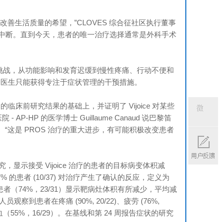
改善生活质量的希望，”CLOVES 综合征社区执行董事
动中断。直到今天，患者的唯一治疗选择通常是外科手术
会挑战，从功能影响和发育迟缓到慢性疼痛、行动不便和
者和医生只能获得专注于症状管理的干预措施。
的临床前研究结果的基础上，并证明了 Vijoice 对某些
 - AP-HP 的医学博士 Guillaume Canaud 说巴黎笛
 分子医学中心）。“这是 PROS 治疗的重大进步，有可能积极改变患者
微信
扫码
，显示接受 Vijoice 治疗的患者的目标病变体积减
 的患者 (10/37) 对治疗产生了确认的反应，定义为
像患者（74%，23/31）显示靶病灶体积有所减少，平均减
到患者在疼痛 (90%, 20/22)、疲劳 (76%,
血管内凝血（55%，16/29）。在基线和第 24 周报告症状的研究