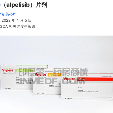
e
（alpelisib）片剂
华制药公司
：
2022 年 4 月 5 日
K3CA 相关过度生长谱