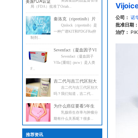
美国食品药品监督管理
Vijoic
局（FDA）批准了Oriah...
公司：
诺
秦洛克（ripretinib）片
批准日期
Qinlock（ripretinib）是
一种广谱KIT和PDGFRα抑
治疗：
PI
制剂...
Sevenfact（凝血因子VI
Sevenfact（凝血因子
VIIa [重组] -jncw）是人类
F...
吉二代与吉三代区别大
吉二代与吉三代区别大
吗？我们知道，吉二代...
为什么癌症要看5年生
乳腺癌生存率与肿瘤分
期有什么关系呢？很多...
推荐资讯