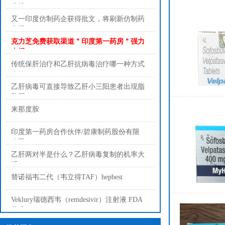
症状
又一印度仿制药企获得批文，将刷新仿制药
市场
克力芝免费获取渠道＂印度第一药房＂强力
支援
传统保肝治疗和乙肝抗病毒治疗哪一种方式
有效
乙肝病毒可直接导致乙肝小三阳患者出现脂
肪肝
来那度胺
印度第一药房合作伙伴/碧康制药股份有限
公司
乙肝两对半是什么？乙肝病毒复制的机率大
吗？
替诺福韦二代（韦立得TAF）hepbest
Veklury瑞德西韦（remdesivir）注射液 FDA
批准COVID-1