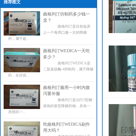
推荐图文
曲格列汀仿制药多少钱一
盒？
曲格列汀是目前临床
上一个每周口服一次的降糖
药，属于超...
曲格列汀WEDICA一天吃
多少？
曲格列汀WEDICA是
二肽基肽酶-4抑制剂，属于降糖
药，在目前...
曲格列汀服用一小时内腹
泻要补服
曲格列汀是治疗2型糖
尿病的新型降糖药物，具有一
周用药一...
吃曲格列汀WEDICA副作
用大吗？