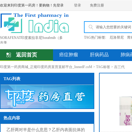
欢迎来到印度第一药房！要购物！先登录
登录
免费注册
TAG热门标签
:
厄洛替尼
胃
受全球COVID 19影响印度直邮时效将超
Louang Namtha Pharm老挝南塔金象制药
厂防
孟加拉BEACON碧康制药公司产品价格
返回首页
癌症肿瘤
肝病药品
肺病
上
老挝东盟制药Ventok威托克Venetoclax维
印度第一药房商城_正规印度药房直营直邮平台_InmedF.coM
>
TAG标签
> 吉三代
奈
SORAFENAT印度索拉非尼Sorafenib（多
吉美
TAG列表
热点内容
乙肝两对半是什么意思？乙肝内表面抗体的