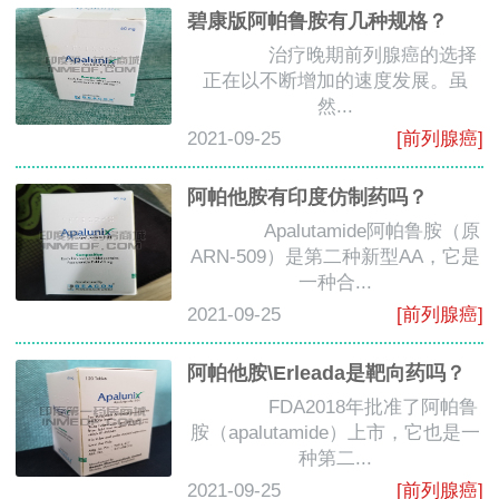
碧康版阿帕鲁胺有几种规格？
治疗晚期前列腺癌的选择
正在以不断增加的速度发展。虽
然...
2021-09-25
[前列腺癌]
阿帕他胺有印度仿制药吗？
Apalutamide阿帕鲁胺（原
ARN-509）是第二种新型AA，它是
一种合...
2021-09-25
[前列腺癌]
阿帕他胺\Erleada是靶向药吗？
FDA2018年批准了阿帕鲁
胺（apalutamide）上市，它也是一
种第二...
2021-09-25
[前列腺癌]