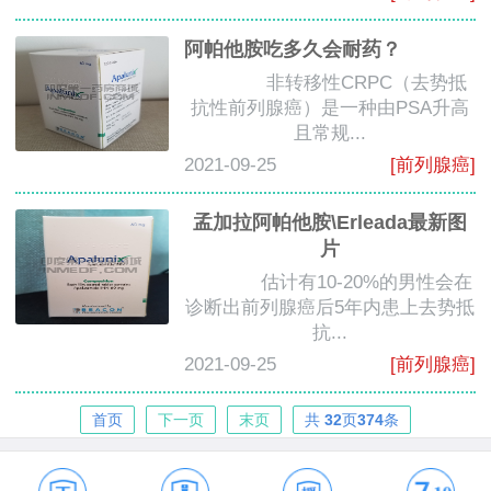
阿帕他胺吃多久会耐药？
非转移性CRPC（去势抵
抗性前列腺癌）是一种由PSA升高
且常规...
2021-09-25
[前列腺癌]
孟加拉阿帕他胺\Erleada最新图
片
估计有10-20%的男性会在
诊断出前列腺癌后5年内患上去势抵
抗...
2021-09-25
[前列腺癌]
首页
下一页
末页
共
32
页
374
条