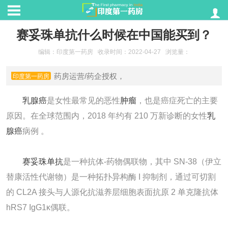
赛妥珠单抗什么时候在中国能买到？
编辑：印度第一药房
收录时间：2022-04-27
浏览量：
药房运营/药企授权，
印度第一药房
乳腺癌
是女性最常见的恶性
肿瘤
，也是癌症死亡的主要
原因。在全球范围内，2018 年约有 210 万新诊断的女性
乳
腺癌
病例 。
赛妥珠单抗
是一种抗体-药物偶联物，其中 SN-38（伊立
替康活性代谢物）是一种拓扑异构酶 I 抑制剂，通过可切割
的 CL2A 接头与人源化抗滋养层细胞表面抗原 2 单克隆抗体
hRS7 IgG1κ偶联。