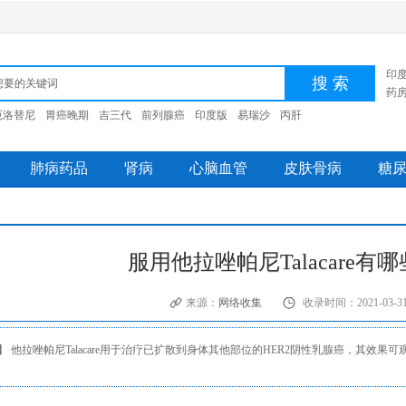
印
药
厄洛替尼
胃癌晚期
吉三代
前列腺癌
印度版
易瑞沙
丙肝
肺病药品
肾病
心脑血管
皮肤骨病
糖
服用他拉唑帕尼Talacare
来源：
网络收集
收录时间：2021-03-3
】 他拉唑帕尼Talacare用于治疗已扩散到身体其他部位的HER2阴性乳腺癌，其