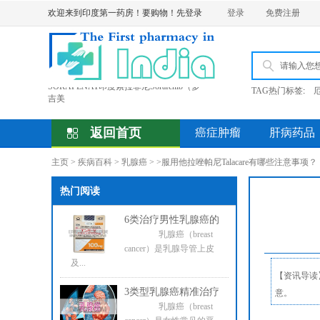
欢迎来到印度第一药房！要购物！先登录
登录
免费注册
TAG热门标签
:
受全球COVID 19影响印度直邮时效将超
Louang Namtha Pharm老挝南塔金象制药
厂防
孟加拉BEACON碧康制药公司产品价格
返回首页
癌症肿瘤
肝病药品
上
老挝东盟制药Ventok威托克Venetoclax维
主页
>
疾病百科
>
乳腺癌
> >
服用他拉唑帕尼Talacare有哪些注意事项？
奈
SORAFENAT印度索拉非尼Sorafenib（多
吉美
热门阅读
6类治疗男性乳腺癌的
乳腺癌（breast
cancer）是乳腺导管上皮
及...
【资讯导读
3类型乳腺癌精准治疗
意。
乳腺癌（breast