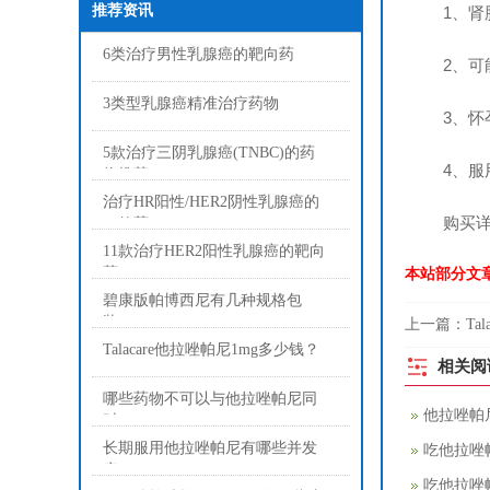
推荐资讯
1、肾
6类治疗男性乳腺癌的靶向药
2、可能
3类型乳腺癌精准治疗药物
3、怀孕
5款治疗三阴乳腺癌(TNBC)的药
4、服用
物推荐
治疗HR阳性/HER2阴性乳腺癌的
购买详情
12款药
11款治疗HER2阳性乳腺癌的靶向
药
本站部分文
碧康版帕博西尼有几种规格包
装？
上一篇：
Ta
Talacare他拉唑帕尼1mg多少钱？
相关阅
哪些药物不可以与他拉唑帕尼同
他拉唑帕
时
长期服用他拉唑帕尼有哪些并发
吃他拉唑
症
吃他拉唑