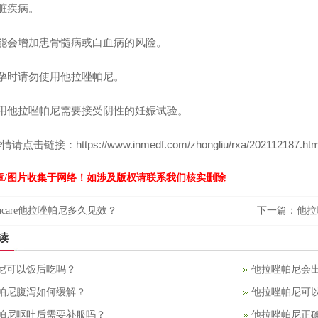
脏疾病。
会增加患骨髓病或
白血病
的风险。
时请勿使用他拉唑帕尼。
他拉唑帕尼需要接受阴性的妊娠试验。
请点击链接：
https://www.inmedf.com/zhongliu/rxa/202112187.htm
章/图片收集于网络！如涉及版权请联系我们核实删除
lacare他拉唑帕尼多久见效？
下一篇：
他拉
读
尼可以饭后吃吗？
他拉唑帕尼会
帕尼腹泻如何缓解？
他拉唑帕尼可
帕尼呕吐后需要补服吗？
他拉唑帕尼正