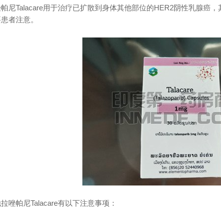
唑帕尼
Talacare用于治疗已扩散到身体其他部位的HER2阴性
乳腺癌
，
要患者注意。
他拉唑帕尼
Talacare有以下注意事项：