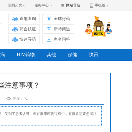
我的药房
服务中心
网站导航
手机版
直邮查询
全球好药
度
药企认证
新特药道
房
快速寻药
患者问答
尿病
HIV药物
其他
保健
快讯
有哪些注意事项？
1
热度：
℃
效果可观，受到了患者认可。但在服用药物过程中，有很多需要患者注